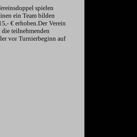
Vereinsdo
ppel spielen
einen ein Team bilden
 15,- € erhoben.Der Verein
as die teilnehmenden
ler vor Turnierbeginn auf