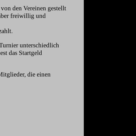
 von den Vereinen gestellt
ber freiwillig und
ahlt.
Turnier unterschiedlich
est das Startgeld
itglieder, die einen