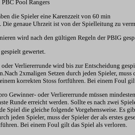
i PBC Pool Rangers
ben die Spieler eine Karenzzeit von 60 min
e. Die genaue
Uhrzeit ist von der Spielleitung zu ver
ieren wird nach den gültigen Regeln der PBIG gespi
gespielt gewertet.
 oder Verliererrunde wird bis zur Entscheidung gespi
n.Nach 2xmaligen Setzen durch jeden Spieler, muss de
 einem korrekten Stoss fortführen. Bei einem Foul gilt
 pro Gewinner- oder Verliererrunde müssen mindeste
e Runde erreicht werden. Sollte es nach zwei Spielen
nde Spiel die gleiche folgende Vorgehensweise. Es gi
h jeden Spieler, muss der Spieler der als erstes geset
führen. Bei einem Foul gilt das Spiel als verloren.