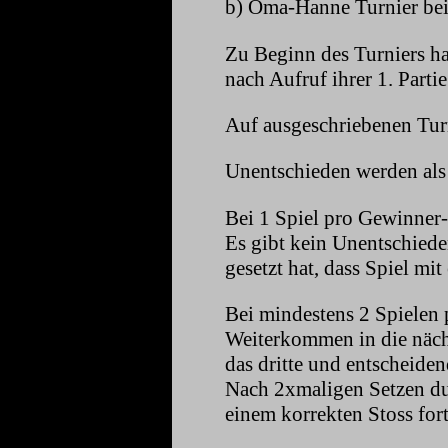
b) Oma-Hanne Turnier be
Zu Beginn des Turniers ha
nach Aufruf ihrer 1. Parti
Auf ausgeschriebenen Turn
Unentschieden werden als 
Bei 1 Spiel pro Gewinner-
Es gibt kein Unentschiede
gesetzt hat, dass Spiel mit
Bei mindestens 2 Spielen
Weiterkommen in die nächst
das dritte und entscheide
Nach 2xmaligen Setzen durc
einem korrekten Stoss fort