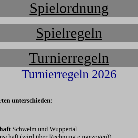
Spielordnung
Spielregeln
Turnierregeln
Turnierregeln 2026
rten unterschieden:
haft
Schwelm und Wuppertal
nschaft
(wird über Rechnung eingezogen))