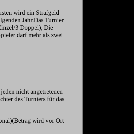
sten wird ein Strafgeld
olgenden Jahr.Das Turnier
inzel/3 Doppel), Die
pieler darf mehr als zwei
jeden nicht angetretenen
chter des Turniers für das
onal)
(Betrag wird vor Ort