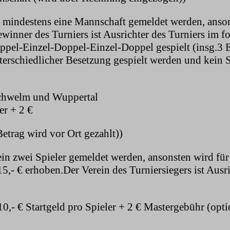
 mindestens eine Mannschaft gemeldet werden, anson
winner des Turniers ist Ausrichter des Turniers im f
pel-Einzel-Doppel-Einzel-Doppel gespielt (insg.3 E
terschiedlicher Besetzung gespielt werden und kein S
chwelm und Wuppertal
er + 2 €
Betrag wird vor Ort gezahlt))
n zwei Spieler gemeldet werden, ansonsten wird für 
15,- € erhoben.Der Verein des Turniersiegers ist Ausri
10,- € Startgeld pro Spieler + 2 € Mastergebühr (opti