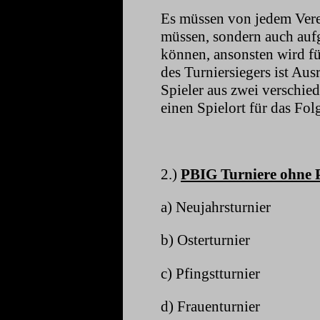
Es müssen von jedem Verei
müssen, sondern auch aufg
können, ans
onsten wird fü
des Turniersiegers ist Aus
Spieler aus zwei verschie
einen Spielort für das Folg
2.)
PBIG Turniere ohne P
a) Neujahrsturnier
b) Osterturnier
c) Pfingstturnier
d) Frauenturnier