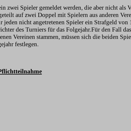
n zwei Spieler gemeldet werden, die aber nicht als 
eteilt auf zwei Doppel mit Spielern aus anderen Ver
r jeden nicht angetretenen Spieler ein Strafgeld von
richter des Turniers für das Folgejahr.Für den Fall d
denen Vereinen stammen, müssen sich die beiden Spie
ejahr festlegen.
flichtteilnahme