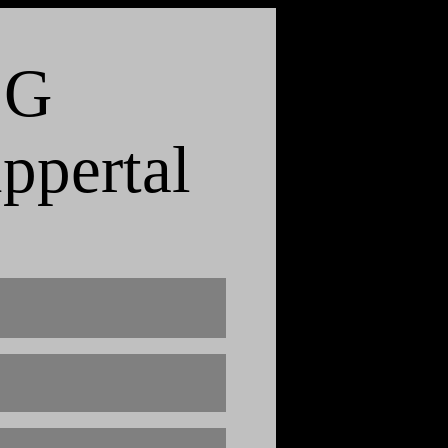
 G
ppertal