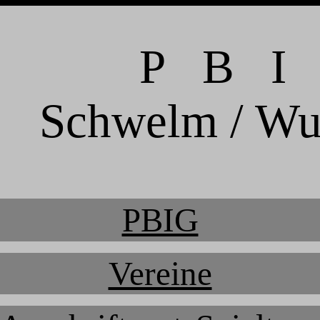
P B I
Schwelm / Wu
PBIG
Vereine